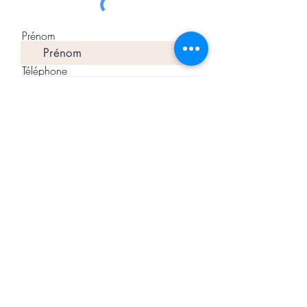
Prénom
Téléphone
S'abonner à la liste de diffusion
Centre de ressourcement Terre Vive
tel : 02 96 71 58 78
Courriel :
contact@terre-vive.net
Lantic 22410
8 bis rue de la Ville Méron