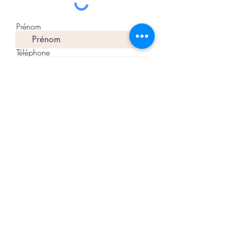
Prénom
Téléphone
S'abonner à la liste de diffusion
Centre de ressourcement Terre Vive
tel : 02 96 71 58 78
Courriel :
contact@terre-vive.net
Lantic 22410
8 bis rue de la Ville Méron